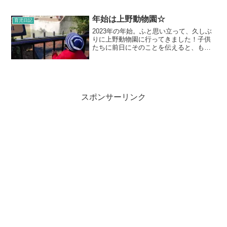
ってきました。6.7ヶ月検診と同じく近く
にある小児科、産婦人科のある病院で
す。肌寒いけれど日差しはポカポカして
年始は上野動物園☆
育児日記
いたので、双子...
2023年の年始。ふと思い立って、久しぶ
りに上野動物園に行ってきました！子供
たちに前日にそのことを伝えると、もう
大喜び☆以前に上野動物園に行ったこと
を思い出して、今回は何が見たいかを話
していました。一応、前日にウェブで予
約をして、車で向かい...
スポンサーリンク