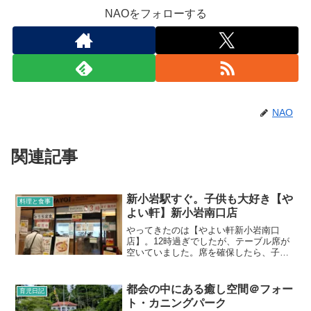
NAOをフォローする
NAO
関連記事
新小岩駅すぐ。子供も大好き【や
料理と食事
よい軒】新小岩南口店
やってきたのは【やよい軒新小岩南口
店】。12時過ぎでしたが、テーブル席が
空いていました。席を確保したら、子供
たちの手を洗うため、お手洗いを探しま
す。ところが、場所がクッターナ新小岩
ビルの1階部分になるのですが、お手洗い
都会の中にある癒し空間＠フォー
育児日記
が共用なので、お店から出て少し歩いた
ト・カニングパーク
ところにありました。