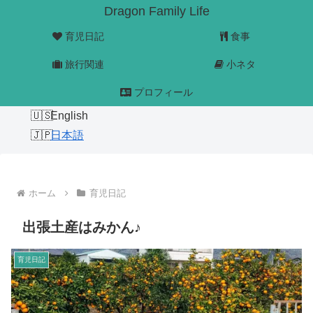
Dragon Family Life
育児日記
食事
旅行関連
小ネタ
プロフィール
English
日本語
ホーム
育児日記
出張土産はみかん♪
育児日記