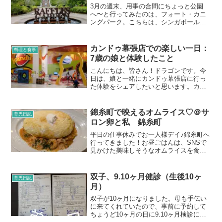
3月の週末、用事の合間にちょっと公園
へ〜と行ってみたのは、フォート・カニ
ングパーク。こちらは、シンガポールの
中でも歴史が深い公園なんだそう。この
公園は、標高50m程の小高い丘になって
いる公園で、マリーナやオーチャード地
カンドゥ幕張店での楽しい一日：
料理と食事
区から徒歩圏内にありま...
7歳の娘と体験したこと
こんにちは、皆さん！ドラゴンです。今
日は、娘と一緒にカンドゥ幕張店に行っ
た体験をシェアしたいと思います。カン
ドゥは子どもたちが様々な職業体験を通
じて学び、楽しむことができる施設で
す。娘も大興奮で、いろんなアクティビ
錦糸町で映えるオムライス♡＠サ
育児日記
ティに挑戦してきました。入...
ロン卵と私 錦糸町
平日の仕事休みでお一人様デイ♪錦糸町へ
行ってきました！お昼ごはんは、SNSで
見かけた美味しそうなオムライスを食べ
にいきました。こちら、“サロン 卵と
私”です。錦糸町駅直結のテルミナと言う
施設の5階にあります。“サロン 卵と
双子、9.10ヶ月健診（生後10ヶ
育児日記
私”は、全国で30...
月）
双子が10ヶ月になりました。母も手伝い
に来てくれていたので、事前に予約して
ちょうど10ヶ月の日に9.10ヶ月検診に行