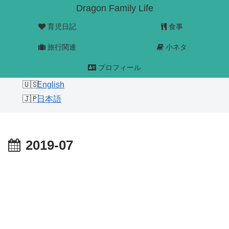
Dragon Family Life
育児日記
食事
旅行関連
小ネタ
プロフィール
English
日本語
2019-07