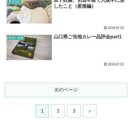
双子妊娠、切迫早産で入院中に涙
育児日記
したこと（産後編）
2019.07.23
山口県ご当地カレー品評会part1
料理と食事
2019.07.22
次のページ
次
1
2
3
へ