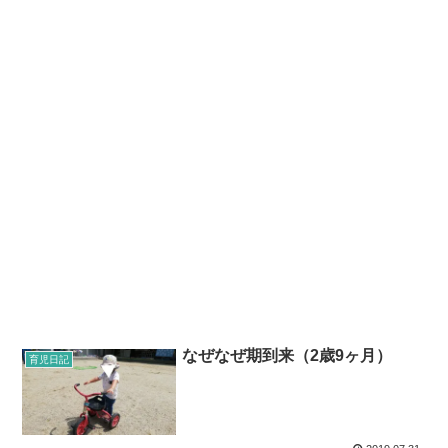
なぜなぜ期到来（2歳9ヶ月）
育児日記