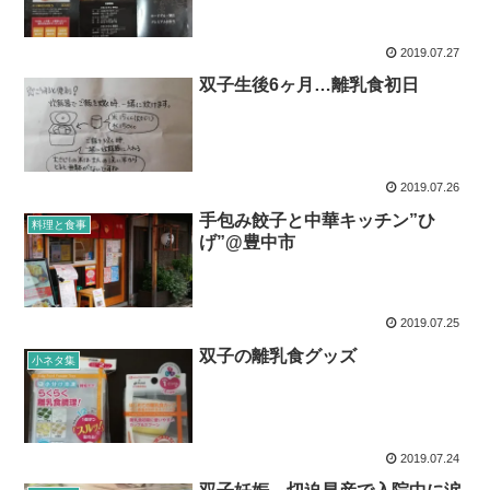
2019.07.27
双子生後6ヶ月…離乳食初日
2019.07.26
手包み餃子と中華キッチン”ひ
料理と食事
げ”@豊中市
2019.07.25
双子の離乳食グッズ
小ネタ集
2019.07.24