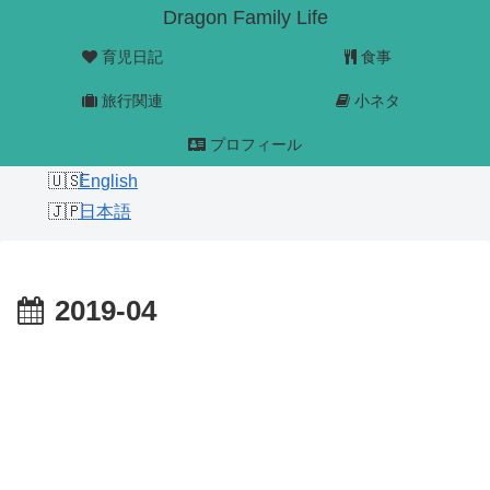
Dragon Family Life
育児日記
食事
旅行関連
小ネタ
プロフィール
English
日本語
2019-04