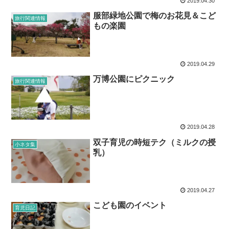
2019.04.30
服部緑地公園で梅のお花見＆こど
旅行関連情報
もの楽園
2019.04.29
万博公園にピクニック
旅行関連情報
2019.04.28
双子育児の時短テク（ミルクの授
小ネタ集
乳）
2019.04.27
こども園のイベント
育児日記