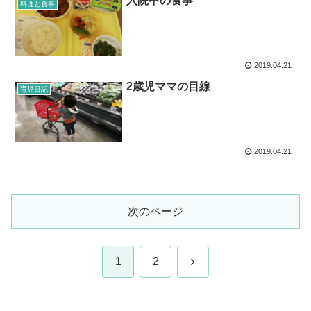
入院中の食事
料理と食事
2019.04.21
2歳児ママの目線
育児日記
2019.04.21
次のページ
次
1
2
へ