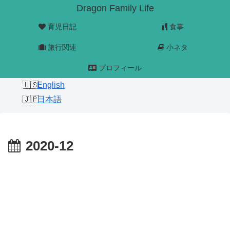
Dragon Family Life
育児日記
食事
旅行関連
小ネタ
プロフィール
English
日本語
2020-12