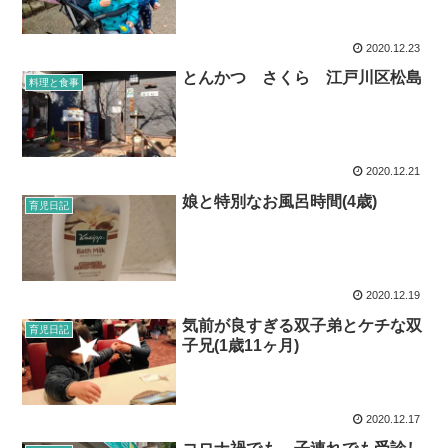
2020.12.23
とんかつ さくら 江戸川区松島
料理と食事
2020.12.21
娘と特別なお風呂時間(4歳)
育児日記
2020.12.19
気前が良すぎる双子弟とケチな双
育児日記
子兄(1歳11ヶ月)
2020.12.17