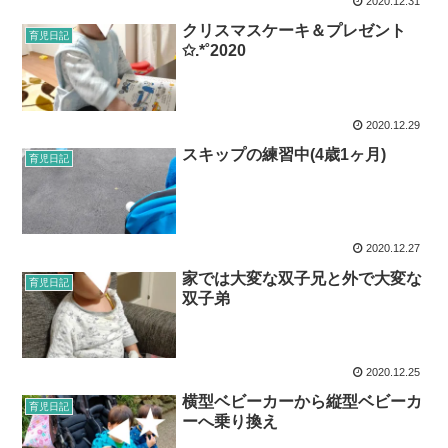
2020.12.31
クリスマスケーキ＆プレゼント
育児日記
✩.*˚2020
2020.12.29
スキップの練習中(4歳1ヶ月)
育児日記
2020.12.27
家では大変な双子兄と外で大変な
育児日記
双子弟
2020.12.25
横型ベビーカーから縦型ベビーカ
育児日記
ーへ乗り換え