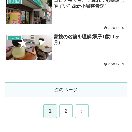
コロナ禍でも、子連れでも受診し
育児日記
やすい“ 西新小岩整骨院”
2020.12.15
家族の名前を理解(双子1歳11ヶ
育児日記
月)
2020.12.13
次のページ
次
1
2
へ