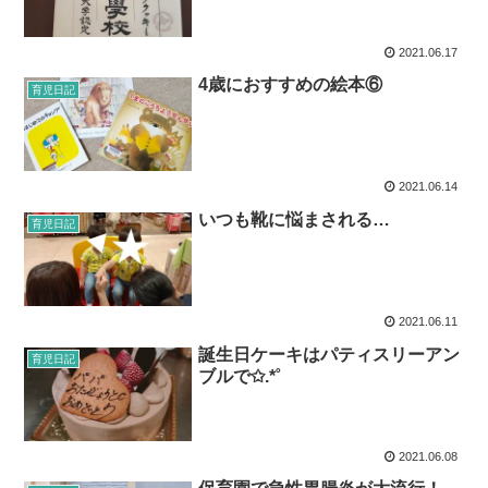
2021.06.17
4歳におすすめの絵本⑥
育児日記
2021.06.14
いつも靴に悩まされる…
育児日記
2021.06.11
誕生日ケーキはパティスリーアン
育児日記
ブルで✩.*˚
2021.06.08