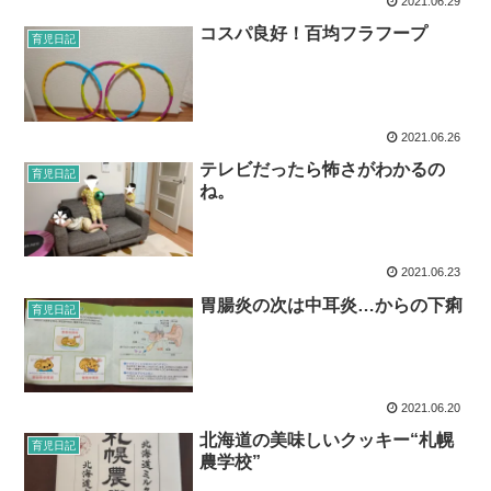
2021.06.29
コスパ良好！百均フラフープ
育児日記
2021.06.26
テレビだったら怖さがわかるの
育児日記
ね。
2021.06.23
胃腸炎の次は中耳炎…からの下痢
育児日記
2021.06.20
北海道の美味しいクッキー“札幌
育児日記
農学校”