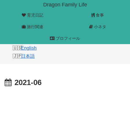
Dragon Family Life
育児日記
食事
旅行関連
小ネタ
プロフィール
English
日本語
2021-06