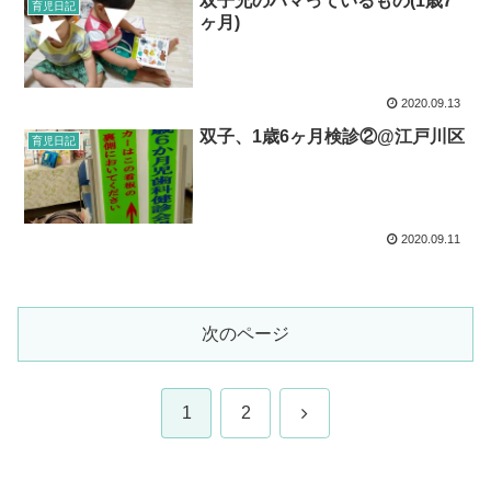
双子兄のハマっているもの(1歳7
育児日記
ヶ月)
2020.09.13
双子、1歳6ヶ月検診②@江戸川区
育児日記
2020.09.11
次のページ
次
1
2
へ