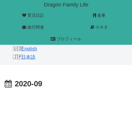
Dragon Family Life
育児日記
食事
旅行関連
小ネタ
プロフィール
English
日本語
2020-09