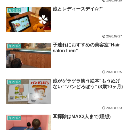
2020.09.29
娘とレディースデイ✩.*˚
育児日記
2020.09.27
子連れにおすすめの美容室“Hair
育児日記
salon Lien”
2020.09.25
娘がゲラゲラ笑う絵本“もうぬげ
育児日記
ない”“パンどろぼう” (3歳10ヶ月)
2020.09.23
耳掃除はMAX2人まで(理想)
育児日記