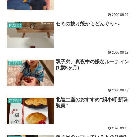
2020.09.21
セミの抜け殻からどんぐりへ
育児日記
2020.09.19
双子弟、真夜中の嫌なルーティン
育児日記
(1歳8ヶ月)
2020.09.17
北陸土産のおすすめ“絹小町 新珠
育児日記
製菓”
2020.09.15