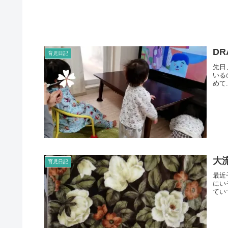
D
育児日記
先日
いる
めて.
大
育児日記
最近
にい
ていて