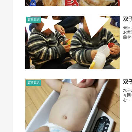
双
育児日記
先日
お世
菌や.
双
育児日記
双子
今回
む...