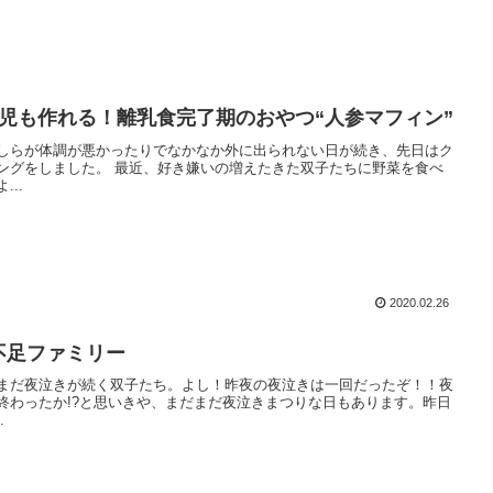
歳児も作れる！離乳食完了期のおやつ“人参マフィン”
しらが体調が悪かったりでなかなか外に出られない日が続き、先日はク
ングをしました。 最近、好き嫌いの増えたきた双子たちに野菜を食べ
...
2020.02.26
不足ファミリー
まだ夜泣きが続く双子たち。よし！昨夜の夜泣きは一回だったぞ！！夜
終わったか!?と思いきや、まだまだ夜泣きまつりな日もあります。昨日
.