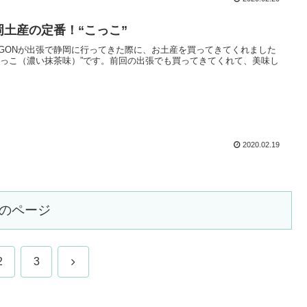
岡土産の定番！“こっこ”
AGONが出張で静岡に行ってきた際に、お土産を買ってきてくれました
こっこ（濃い抹茶味）”です。前回の出張でも買ってきてくれて、美味し
2020.02.19
のページ
次
2
3
へ