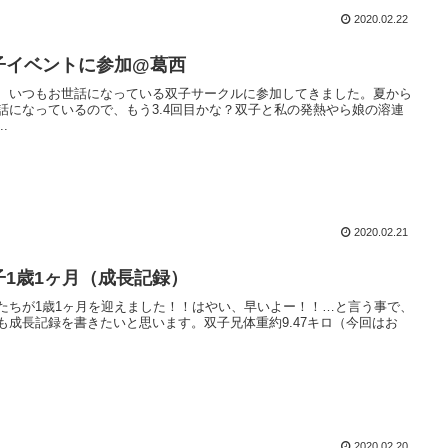
2020.02.22
子イベントに参加@葛西
、いつもお世話になっている双子サークルに参加してきました。夏から
話になっているので、もう3.4回目かな？双子と私の発熱やら娘の溶連
..
2020.02.21
子1歳1ヶ月（成長記録）
たちが1歳1ヶ月を迎えました！！はやい、早いよー！！…と言う事で、
も成長記録を書きたいと思います。双子兄体重約9.47キロ（今回はお
2020.02.20