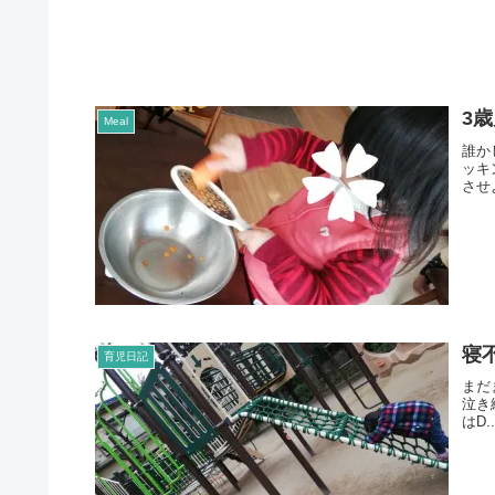
3
Meal
誰か
ッキ
させよ
寝
育児日記
まだ
泣き
はD..