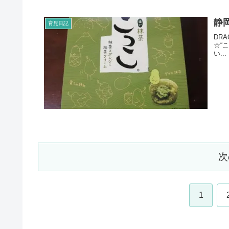
静
育児日記
DR
☆“
い...
次
1