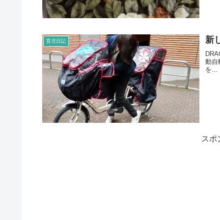
新
育児日記
DR
動自
を...
スポ