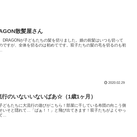
RAGON散髪屋さん
、DRAGONが子どもたちの髪を切りました。娘の前髪はいつも切って
のですが、全体を切るのは初めてです。双子たちの髪の毛を切るのも初
..
2020.02.29
流行のいないいないばあ☆（1歳1ヶ月）
子どもたちに大流行の遊びがこちら！部屋に干している布団の向こう側
そいそと隠れて…「ばぁ！！」と飛び出てきます！双子たちがよくやっ
...