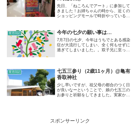
先日、「ねころんでアート」に参加して
きました！お姉ちゃんの時から、近くの
ショッピングモールで時折やっているの
が気になっていたのです。今回は双子二
人で予約しました。でも対象は0、1、2歳
児なのでお姉ちゃんもいけたのかな？場
今年の七夕の願い事は…
育児日記
所が奥まっていてわか...
7月7日の七夕、今年はうちでとある感染
症が大流行してしまい、全く何もせずに
過ぎてしまいました。。双子兄に至って
は、その前から療養中だったし当日も保
育園を休んだので、全く七夕感のない日
でした。娘も前日まで療養していたので
すが、数日前に学校で願...
七五三参り（2歳11ヶ月）@亀有
育児日記
香取神社
少し早いですが、祖父母の都合のつく日
が良いなーということで、娘の七五三の
お参りと祈願をしてきました。実家から
近く、娘のお宮参りでもお世話になっ
た、亀有にある香取神社です。 一度行っ
ているので勝手がわかるからーと思って
そちらにしたのですが、こ...
スポンサーリンク