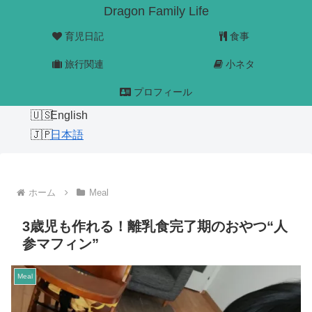
Dragon Family Life
育児日記
食事
旅行関連
小ネタ
プロフィール
English
日本語
ホーム
Meal
3歳児も作れる！離乳食完了期のおやつ“人
参マフィン”
Meal