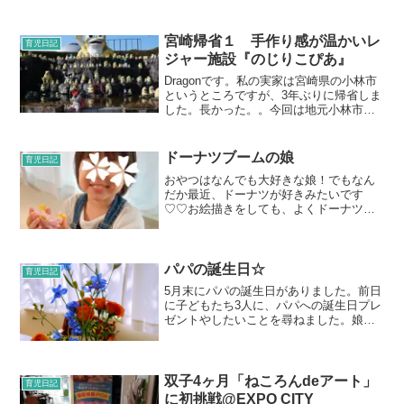
宮崎帰省１ 手作り感が温かいレ
育児日記
ジャー施設『のじりこぴあ』
Dragonです。私の実家は宮崎県の小林市
というところですが、3年ぶりに帰省しま
した。長かった。。今回は地元小林市か
ら行ける観光スポット「のじりこぴあ」
についてご紹介します♪実家から車で30分
ほどいったところに野尻町という町があ
ドーナツブームの娘
育児日記
るんですが、...
おやつはなんでも大好きな娘！でもなん
だか最近、ドーナツが好きみたいです
♡♡お絵描きをしても、よくドーナツの
画を描いてるし。 若干気持ち悪いです
が、ドーナツらしいです（笑）周りのテ
ンテンは、チョコがかかっているところ
だそうです。先日は図書館で...
パパの誕生日☆
育児日記
5月末にパパの誕生日がありました。前日
に子どもたち3人に、パパへの誕生日プレ
ゼントやしたいことを尋ねました。娘
は、“花束を渡したい”との意見が出まし
た。理由は“いつもママには花束をプレゼ
ントに挙げているけど、パパは貰ったこ
とがないから、今回...
双子4ヶ月「ねころんdeアート」
育児日記
に初挑戦@EXPO CITY