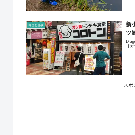
新
料理と食事
ツ
Dr
【ガ
スポ