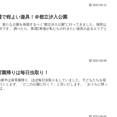
2022.09.11
麗で程よい遊具！＠都立汐入公園
、新たな公園を発掘するべく“都立汐入公園”に行ってきました。場所は
区です。 調べたら、第2駐車場が私たちの行きたい遊具のあるエリアと
2022.09.08
育園帰りは毎日虫取り！
の後半は保育園帰り、ほぼ毎日虫取りをしていました。子どもたちを迎
行くとまず、「どこの公園に行く？」と言いだします。「おうちに帰っ
...
2022.09.05