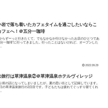
小岩で落ち着いたカフェタイムを過ごしたいならこ
カフェへ！＠五分一珈琲
からずーっと行きたくて、でもなかなか行けなかったお店のひとつであ
五分一珈琲”に行ってきました。行ったことはないけれど、オープンした
..
2022.09.29
の旅行は草津温泉②＠草津温泉ホテルヴィレッジ
ぶ前の話になってしまいましたが、夏の思い出として記録しています。
3日の草津温泉旅行の2日目です。子どもたちは疲れてぐっすり寝てくれ
..