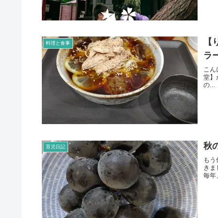
【
料理と食事
ラ
こん
堂】
の...
秋
育児日記
もう
きま
毎年、