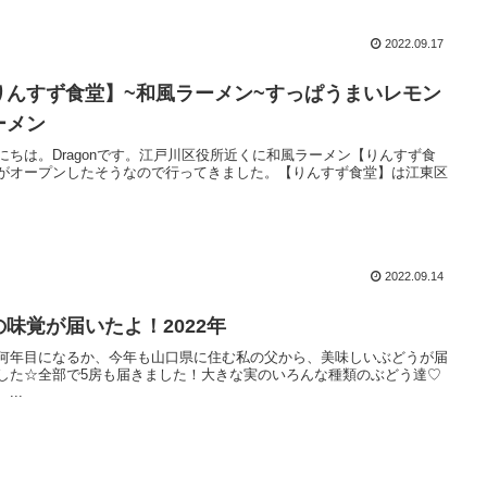
2022.09.17
りんすず食堂】~和風ラーメン~すっぱうまいレモン
ーメン
にちは。Dragonです。江戸川区役所近くに和風ラーメン【りんすず食
がオープンしたそうなので行ってきました。【りんすず食堂】は江東区
2022.09.14
の味覚が届いたよ！2022年
何年目になるか、今年も山口県に住む私の父から、美味しいぶどうが届
した☆全部で5房も届きました！大きな実のいろんな種類のぶどう達♡
...