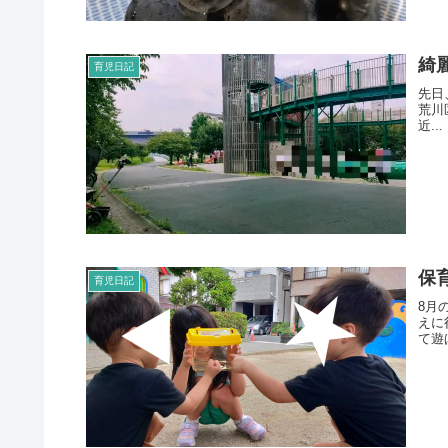
綺
育児日記
先日
荒川
近...
保
育児日記
8月
えに
て遊ば