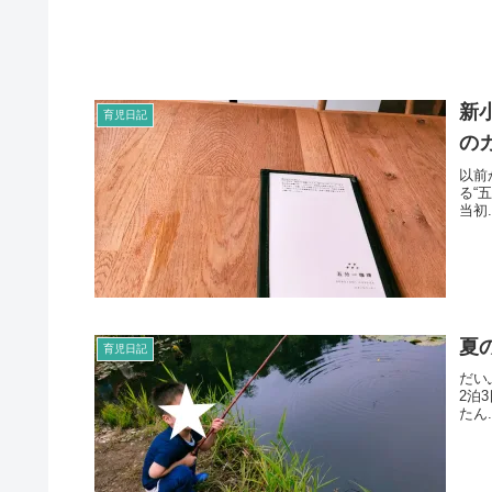
新
育児日記
の
以前
る“
当初.
夏
育児日記
だい
2泊
たん.