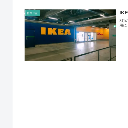
I
育児日記
8月
用に