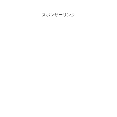
けてくれました！！週末の午前から夕方
まで☆Dra...
スポンサーリンク