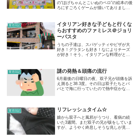
の“ほげちゃんとこいぬのペロ”の絵本の後
ろにすごろくゲームが描いてありまし
た。娘はその時、初めて“すごろく”をしま
した。サイコロも使ったことがなかった
のですが、数は数えられるのでとても楽
イタリアン好きな子どもと行くな
育児日記
しかったようで...
らおすすめのファミレス＠ジョリ
ーパスタ
うちの子達は、スパゲッティやピザが大
好き！グラタンも好き！なによりチーズ
が好き！そう、イタリアンな料理がとて
も好きです。そんな子供たちと、最近よ
く行くのが“ジョリーパスタ”です。私たち
が行ったのはジョリーパスタ小松川店そ
謎の発熱＆頭痛の流行
育児日記
れまではガストやジョ...
6月最後の日曜日の夜、双子兄が頭痛を訴
え測ると38.3度。その日は双子たちとパ
パとで海に行っていたので熱中症かな
ー？と思ったものの、頭痛がひどそうな
のでカロナールを飲ませました。次の日
の朝も37.5度の熱。ちなみに、咳や鼻水
などの風邪症状は...
リフレッシュタイム☆
育児日記
娘から双子へと風邪がうつり、看病の続
いた3週間。まだ双子の兄が咳をしていま
すが、ようやく終息しそうな兆しが見え
てきました！かなり疲労困憊なnaoを見か
ねて、Dragonがリフレッシュタイムを設