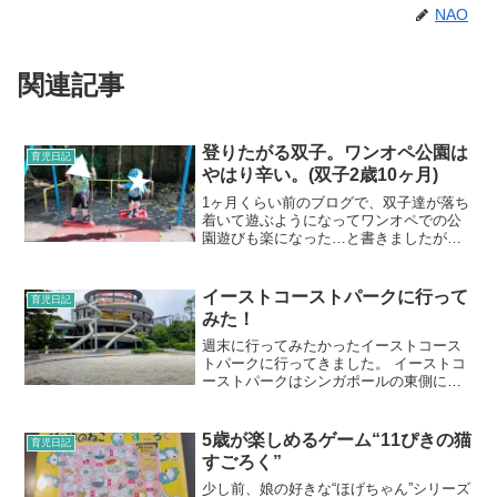
NAO
関連記事
登りたがる双子。ワンオペ公園は
育児日記
やはり辛い。(双子2歳10ヶ月)
1ヶ月くらい前のブログで、双子達が落ち
着いて遊ぶようになってワンオペでの公
園遊びも楽になった…と書きましたが、
間違いでした。。楽な日は稀であり、2歳
10ヶ月になった双子たちと5歳になりたて
の娘を連れてのワンオペ公園は概ね大
イーストコーストパークに行って
育児日記
変！でした。。最近...
みた！
週末に行ってみたかったイーストコース
トパークに行ってきました。 イーストコ
ーストパークはシンガポールの東側にあ
る海沿いの公園です。 うちは西側にある
ため、なかなかこっち方面には来ませ
ん。 でも、遊具がたくさんあったりカフ
5歳が楽しめるゲーム“11ぴきの猫
育児日記
[…]
すごろく”
少し前、娘の好きな“ほげちゃん”シリーズ