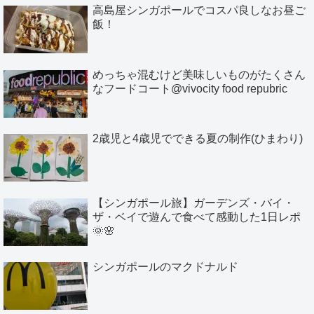
高島屋シンガポールでコスパ良しなお昼ご
飯！
めっちゃ混むけど美味しいものがたくさん
なフードコート@vivocity food repubric
2歳児と4歳児でできる夏の制作(ひまわり)
【シンガポール旅】ガーデンズ・バイ・
ザ・ベイで遊んで食べて感動した1日レポ
🌞🌸
シンガポールのマクドナルド