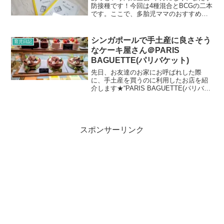
防接種です！今回は4種混合とBCGの二本
です。ここで、多胎児ママのおすすめ品
を紹介します☆それは、住所、電話番号
など、個人情報のスタンプです！1歳にな
るくらいまで頻繁にある予防接種。毎月
シンガポールで手土産に良さそう
育児日記
だし、多いときで...
なケーキ屋さん＠PARIS
BAGUETTE(パリバケット)
先日、お友達のお家にお呼ばれした際
に、手土産を買うのに利用したお店を紹
介します★“PARIS BAGUETTE(パリバケ
ット)”です。1988年に韓国で創業し、シ
ンガポールには2012年に初めて進出した
そうてす。2024年の時点でシンガポー...
スポンサーリンク