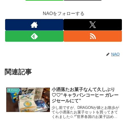
NAOをフォローする
NAO
関連記事
小洒落たお菓子なんて久しぶり
育児日記
♡♡“キャラバンコーヒー ガレー
ジセールにて”
少し前ですが、DRAGONが娘とお散歩が
てら小洒落たお菓子セットを買ってきて
くれました✩.*˚世界各国のお菓子詰め合
わせ♡♡スペイン、ハンガリー、ハワ
イ、アメリカという、いろんな国のお菓