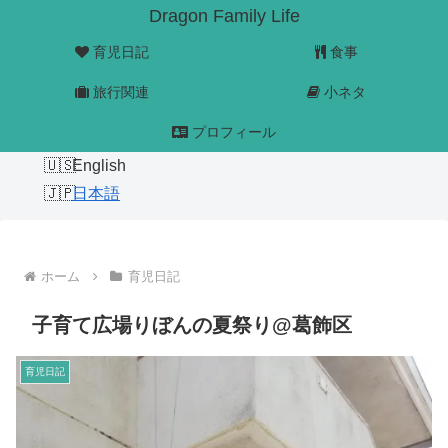
Dragon Family Life
育児日記
食事
旅行関連
小ネタ
プロフィール
English
日本語
ホーム
育児日記
子育て広場りぼんの夏祭り@葛飾区
育児日記