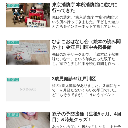
子です！最近は、買い物も同じスーパー
東京消防庁 本所消防館に遊びに
育児日記
にしか行かないので...
行ってきた
先日の週末、“東京消防庁 本所消防館”と
いう所へ行ってきました。子どもの遊ぶ
ところをインターネットで探していたら
出てきたんです。駐車場が無料であると
のことだったよで、車で行きました。場
所は錦糸町の駅から少し行ったところに
ひよこおはなし会（絵本の読み聞
育児日記
あります。オリナス錦...
かせ）＠江戸川区中央図書館
先日の双子サークルで、「絵本に全然興
味ないなー」という印象だった双子た
ち。家でも少し絵本を読む時間を作って
みたりしていますが、まだまだ興味は薄
そうです。ちょうど、姉の絵本を返却す
る予定の日が、未就園児対象の絵本の読
3歳児健診＠江戸川区
育児日記
み聞かせ会の日だったので、...
娘の3歳児健診がありました。３歳になっ
て一ヶ月経たないくらいの平日でした。
どこもそうですが、こういうイベントは
いつも午後。もう娘は構わないけれど、
出来ればお昼寝時間を避けてもらいたい
ものです。。その日は何かと予定があ
り、はじめはDRAGON...
双子の予防接種（生後5ヶ月、4回
育児日記
目）&時短グッズ！
あっという間に生後5ヶ月になり、また予