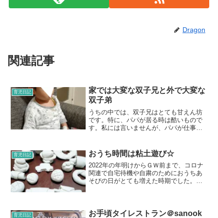
Dragon
関連記事
家では大変な双子兄と外で大変な
育児日記
双子弟
うちの中では、双子兄はとても甘えん坊
です。特に、パパが居る時は酷いもので
す。私には言いませんが、パパが仕事が
終わった途端に必ずこう言います。「だ
いてー！」笑なかなか衝撃的な発言です
が、双子兄は抱っこして欲しい時に「抱
おうち時間は粘土遊び☆
育児日記
いてー」と言います（笑）...
2022年の年明けからＧＷ前まで、コロナ
関連で自宅待機や自粛のためにおうちあ
そびの日がとても増えた時期でした。な
ので、その頃から新しく子どもたちの遊
びのひとつとして増やしたのが粘土。道
具などは全て百均で揃えました。小麦粉
粘土なども売っていて...
お手頃タイレストラン＠sanook
育児日記