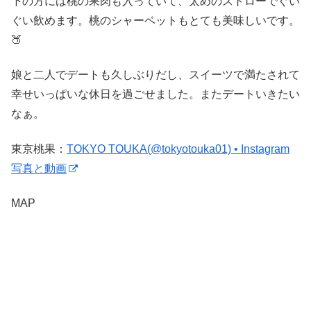
下の方には桃の果肉も入っていて、太めのストローでぐい
ぐい飲めます。桃のシャーベットもとても美味しいです。
🍑
娘と二人でデートも久しぶりだし、スイーツで満たされて
幸せいっぱいな休日を過ごせました。またデートいきたい
なぁ。
東京桃果：
TOKYO TOUKA(@tokyotouka01) • Instagram
写真と動画
MAP