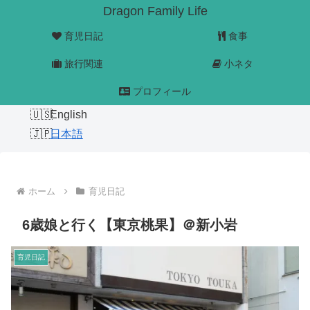
Dragon Family Life
育児日記
食事
旅行関連
小ネタ
プロフィール
English
日本語
ホーム
育児日記
6歳娘と行く【東京桃果】＠新小岩
育児日記