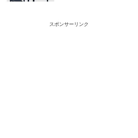
からず。知り合いに紹介していただき、6
月頃から日本語の話せる先生のいるピア
ノ教室に通いだしました...
スポンサーリンク