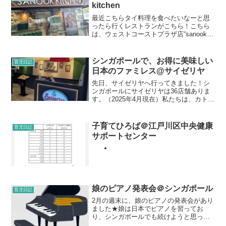
kitchen
最近こちらタイ料理を食べたいなーと思
ったら行くレストランがこちら！こちら
は、ウェストコーストプラザ店“sanook
kitchen”です。ここは、シンガポール内の
ショッピングモール等でよく見かけるレ
ストランです。調べた所、2018年にシン
シンガポールで、お得に美味しい
育児日記
ガ...
日本のファミレス@サイゼリヤ
先日、サイゼリヤへ行ってきました！シ
ンガポールにサイゼリヤは36店舗ありま
す。（2025年4月現在）私たちは、カトン
にあるサイゼリヤへ行きました。週末の
お昼ごはんの時間、サイゼリヤは人気で
少し待ちました。メニューはこんな感
子育てひろば＠江戸川区中央健康
育児日記
じ。日本にない商品...
サポートセンター
娘のピアノ発表会＠シンガポール
育児日記
2月の週末に、娘のピアノの発表会があり
ました★娘は日本でピアノを習ってお
り、シンガポールでも続けようと思って
いたのですが、なかなかよい教室が見つ