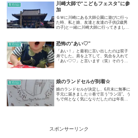
虫の方が良いようです。4歳ともなると、
川崎大師で“こどもフェスタ”に参
育児日記
アリは飽きちゃったかな？...
加
ＧＷに川崎にある大師公園に遊びに行っ
た時、私と娘、友達と友達の子供(2歳男
の子)と一緒に川崎大師に行ってきました
☆双子達は大師公園で水遊びを満喫して
いたので、今回は連れてこず。大師公園
から川崎大師までは徒歩5分程度。とても
恐怖の“あい♡”
育児日記
近いです！仲見世を...
「あい！」と最初に言い出したのは双子
弟でした。肩を上下して、気合を入れて
「あい♡♡」と言います（笑）そのうち
双子兄も言うようになりました。双子兄
は若干小声で恥ずかしそうな、可愛らし
い「あい♡♡」です。二人とも、「あ
い！」と言って持ってきてく...
娘のランドセルが到着☆
育児日記
娘のランドセルが決定し、6月末に無事に
手元に届きました☆巷で言う“ラン活”。う
ちで何となく気になりだしたのは年長に
なる頃。そして、ドラゴンがネットで調
べてＧＷに娘とドラゴンで展示会に行っ
てきました。親からは、特にこれにして
ほしいと言う要望は...
スポンサーリンク