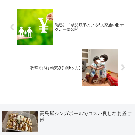
3歳児＋1歳児双子のいる5人家族の財テ
ク…一挙公開
攻撃方法は頭突き(1歳5ヶ月)
高島屋シンガポールでコスパ良しなお昼ご
飯！