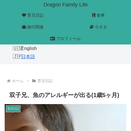
Dragon Family Life
育児日記
食事
旅行関連
小ネタ
プロフィール
English
日本語
ホーム
育児日記
双子兄、魚のアレルギーが出る(1歳5ヶ月)
育児日記