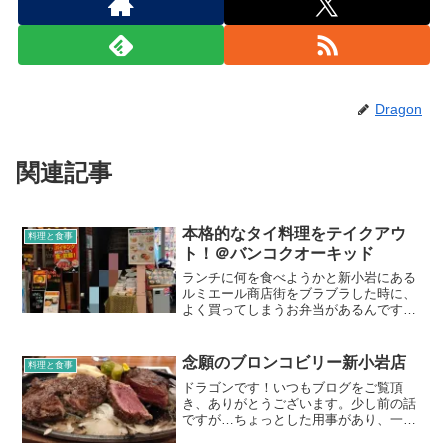
Dragon
関連記事
本格的なタイ料理をテイクアウ
料理と食事
ト！＠バンコクオーキッド
ランチに何を食べようかと新小岩にある
ルミエール商店街をブラブラした時に、
よく買ってしまうお弁当があるんです。
それがこちら！バンコクオーキッドのお
弁当。タイ料理って、定期的に食べたく
なるんですよね。パクチーは苦手です
念願のブロンコビリー新小岩店
料理と食事
が、それ以外の味付けは美味...
ドラゴンです！いつもブログをご覧頂
き、ありがとうございます。少し前の話
ですが…ちょっとした用事があり、一人
で車で出かけたついでに、ブロンコビリ