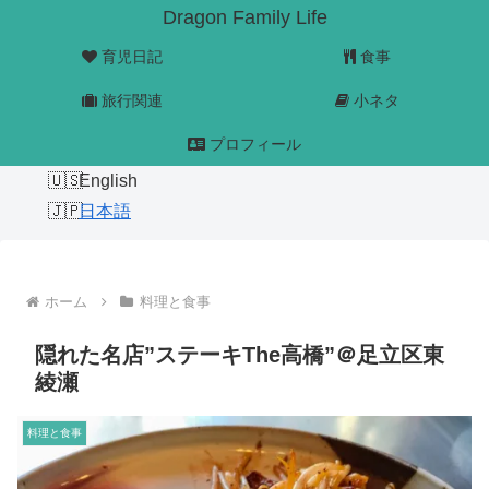
Dragon Family Life
育児日記
食事
旅行関連
小ネタ
プロフィール
English
日本語
ホーム
料理と食事
隠れた名店”ステーキThe高橋”＠足立区東
綾瀬
料理と食事