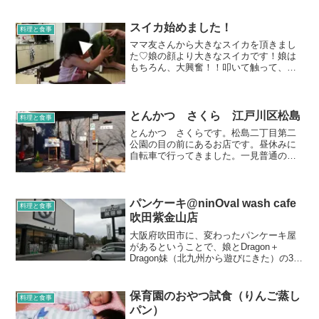
ー新小岩店へ行ってきました。以前何か
の番組で見てからずっと行きたかったお
店ですが、人気すぎてなかな...
スイカ始めました！
料理と食事
ママ友さんから大きなスイカを頂きまし
た♡娘の顔より大きなスイカです！娘は
もちろん、大興奮！！叩いて触って、
「冷たいねー！大きいねー！」と言って
いました☆実食！！おいしー♡種を取る
のが難しいけれど、何でもしたい盛りの
娘は、一生懸命種を取り、め...
とんかつ さくら 江戸川区松島
料理と食事
とんかつ さくらです。松島二丁目第二
公園の目の前にあるお店です。昼休みに
自転車で行ってきました。一見普通の民
家っぽいのですが、表にある旗でお店と
分かります
パンケーキ@ninOval wash cafe
料理と食事
吹田紫金山店
大阪府吹田市に、変わったパンケーキ屋
があるということで、娘とDragon＋
Dragon妹（北九州から遊びにきた）の3名
で行ってきました。このお店、何が面白
いかと言うと、コインランドリーと併設
していること。それでお店の名前もwash
保育園のおやつ試食（りんご蒸し
料理と食事
cafe...
パン）