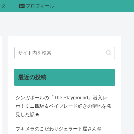
ネタ
プロフィール
最近の投稿
シンガポールの「The Playground」潜入レ
ポ！ミニ四駆＆ベイブレード好きの聖地を発
見した話🔥
ブキメラのこだわりジェラート屋さん＠