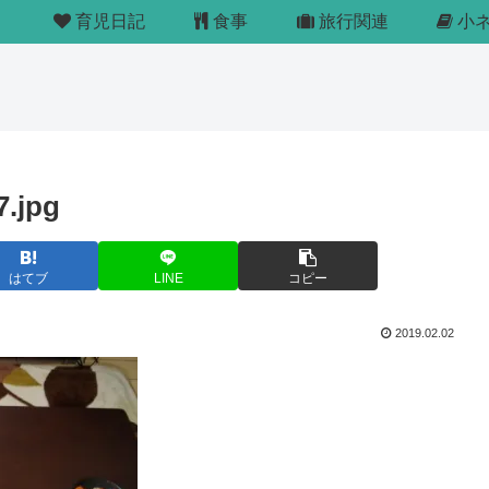
育児日記
食事
旅行関連
小
.jpg
はてブ
LINE
コピー
2019.02.02