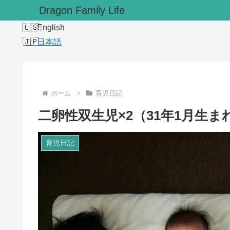
Dragon Family Life
English
日本語
ホーム
育児日記
二卵性双生児×2（31年1月生ま
育児日記