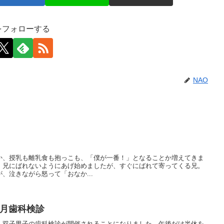
をフォローする
NAO
か、授乳も離乳食も抱っこも、「僕が一番！」となることか増えてきま
！兄にばれないようにあげ始めましたが、すぐにばれて寄ってくる兄。
、泣きながら怒って「おなか...
か月歯科検診
、双子男子の歯科検診が開催されることになりました。午後だけ半休を