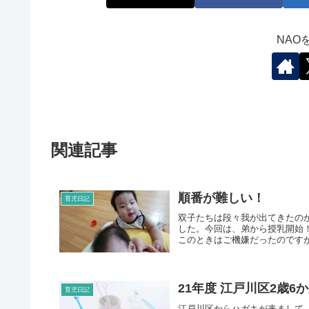
NAO
関連記事
順番が難しい！
育児日記
双子たちは段々我が出てきたの
した。今回は、弟から授乳開始
このときはご機嫌だったのですが
21年度 江戸川区2歳6
育児日記
江戸川区からハガキが来まして