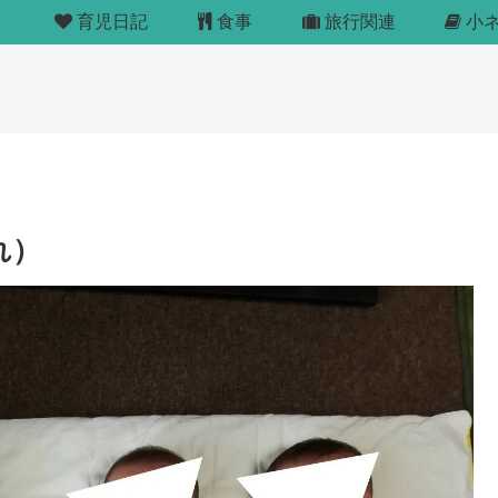
育児日記
食事
旅行関連
小
れ）