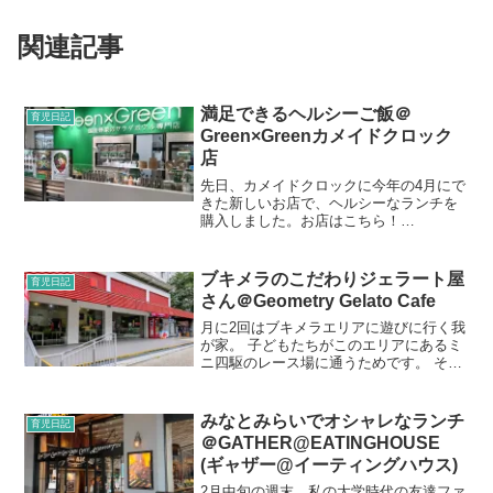
関連記事
満足できるヘルシーご飯＠
育児日記
Green×Greenカメイドクロック
店
先日、カメイドクロックに今年の4月にで
きた新しいお店で、ヘルシーなランチを
購入しました。お店はこちら！
Green×Green（グリグリ）というお店で
す。カメイドクロックの地下一階にあり
ます。国産野菜のサラダボウル専門店で
ブキメラのこだわりジェラート屋
育児日記
す。以前、有楽町でこ...
さん＠Geometry Gelato Cafe
月に2回はブキメラエリアに遊びに行く我
が家。 子どもたちがこのエリアにあるミ
ニ四駆のレース場に通うためです。 その
間に私が休憩できるカフェをまた見つけ
ました。
みなとみらいでオシャレなランチ
育児日記
＠GATHER@EATINGHOUSE
(ギャザー@イーティングハウス)
2月中旬の週末。私の大学時代の友達ファ