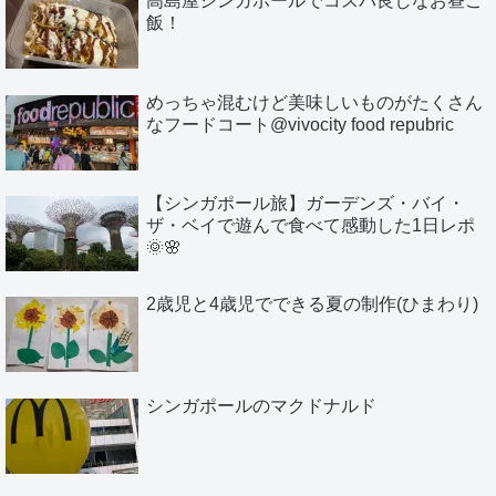
高島屋シンガポールでコスパ良しなお昼ご
飯！
めっちゃ混むけど美味しいものがたくさん
なフードコート@vivocity food repubric
【シンガポール旅】ガーデンズ・バイ・
ザ・ベイで遊んで食べて感動した1日レポ
🌞🌸
2歳児と4歳児でできる夏の制作(ひまわり)
シンガポールのマクドナルド