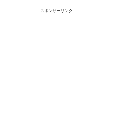
敵ですね★この日は“DEWGATHE”でお友
達とランチ...
スポンサーリンク