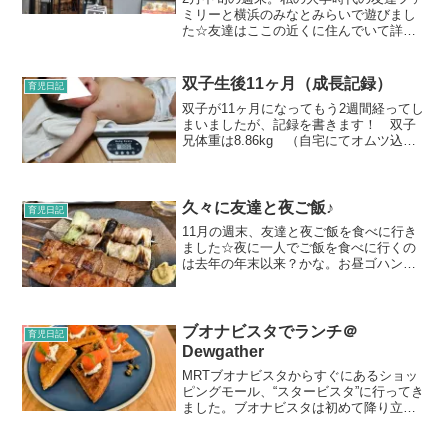
ミリーと横浜のみなとみらいで遊びまし
た☆友達はここの近くに住んでいて詳し
いので、ランチの店も友達のセレクト♪♪
週末の混雑を避けたいために、レストラ
ンを予約しておいてくれました。予約し
双子生後11ヶ月（成長記録）
育児日記
てくれたのはこのお店...
双子が11ヶ月になってもう2週間経ってし
まいましたが、記録を書きます！ 双子
兄体重は8.86kg （自宅にてオムツ込
み）歯は上4本下4本。まだ一人で歩きま
せんが、伝い歩き&ハイハイでどこにでも
行きます。手押し車を押すのも楽しいよ
うです。物を...
久々に友達と夜ご飯♪
育児日記
11月の週末、友達と夜ご飯を食べに行き
ました☆夜に一人でご飯を食べに行くの
は去年の年末以来？かな。お昼ゴハンま
では子どもたちと家で過ごし、子どもた
ちがお昼寝のタイミングから私の自由時
間となりました。バタバタと夕ご飯の用
意をして、いざ都会へ出...
ブオナビスタでランチ＠
育児日記
Dewgather
MRTブオナビスタからすぐにあるショッ
ピングモール、“スタービスタ”に行ってき
ました。ブオナビスタは初めて降り立ち
ましたが、スタービスタは日系のお店が
あったりオシャレなカフェがあったり素