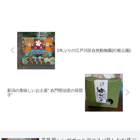
1年ぶりの江戸川区自然動物園(行船公園)
新潟の美味しいお土産“ 右門明治堂の笹団
子”