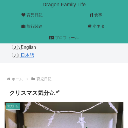
Dragon Family Life
育児日記
食事
旅行関連
小ネタ
プロフィール
English
日本語
ホーム
育児日記
クリスマス気分✩.*˚
育児日記