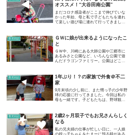
内プールは通年利...
オススメ！“大谷田南公園”
まだコロナ感染者がここまで伸びていな
かった年始、母と私で子どもたちを連れ
て楽しい遊び場に連れて行ってきました
☆それがこちら！このアンパンマンの石
像に、双子達は自転車で通り過ぎながら
バイバイと言っていました♪大谷田南公園
ＧＷに娘が出来るようになったこ
育児日記
です。最寄り駅は亀有駅...
と
ＧＷ中、川崎にある大師公園や三郷市に
あるみさと公園など、いろんな公園で遊
んだドラゴンファミリー。公園はどこも
いろんなタイプのアスレチックがありま
した。アスレチックが大好きでなんでも
楽しむ娘が今までできなかったのが“うん
1年ぶり！？の家族で外食＠不二
育児日記
てい”。今年の2月頃ぐ...
家
9月末頃の少し前に、また甥っ子の少年野
球の応援に行ってきました。今回は私の
母も一緒です。子どもたちは、野球観戦
はあまりしていませんでしたが、てんと
う虫やトンボを追いかけ回して楽しんで
いました♪♪甥っ子のチームは今回は勝つ
2歳2ヶ月双子でもお兄さんらしく
育児日記
ことが出来、甥っ子の...
なる
私の兄夫婦の仕事が忙しい日に、一人娘
の姪っ子ちゃんをたまーに預る時がある