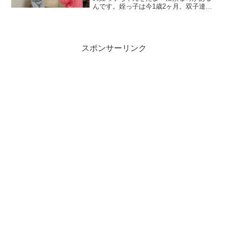
んです。姪っ子は今1歳2ヶ月。双子達と
はちょうど1歳違いです。この子が1歳に
なる前から何度か預かっているのです
が、ほんとーにお利口さんで。人見知り
はしないし、夜泣きはし...
スポンサーリンク