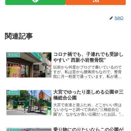
NAO
関連記事
コロナ禍でも、子連れでも受診し
育児日記
やすい“ 西新小岩整骨院”
以前から何度かブログで書いているので
すが、私は昔から腰痛持ちなので、整骨
院に月一程度で通っています。私が通っ
ている整骨院は“ 西新小岩整骨院”です。
新小岩駅から少し距離があります。娘を
妊娠する前から腰痛が酷かったのです
大宮でゆったり楽しめる公園＠三
育児日記
が、双子を産んだ今は腰...
橋総合公園
大宮で友達と遊ぶため、どこかいい所は
ないかなーと調べて決めた“三橋総合公
園”が、なかなか良い公園だったお話。“三
橋総合公園”は大宮駅からバスで10分程度
の所にあります。大きな敷地内で、屋内
プールやテニスコートもありました。屋
乗り物にのりたいならこの公園が
育児日記