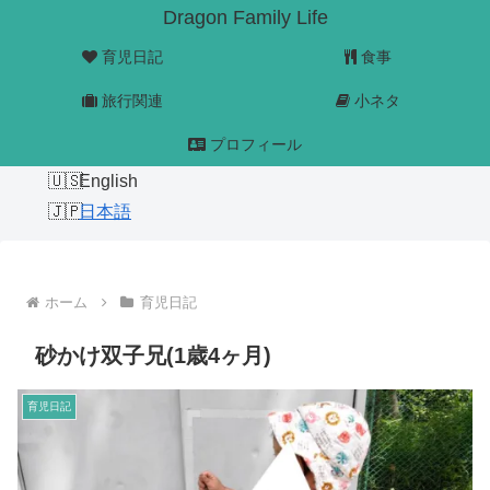
Dragon Family Life
育児日記
食事
旅行関連
小ネタ
プロフィール
English
日本語
ホーム
育児日記
砂かけ双子兄(1歳4ヶ月)
育児日記