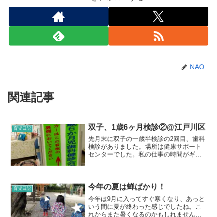
NAO
関連記事
双子、1歳6ヶ月検診②@江戸川区
育児日記
先月末に双子の一歳半検診の2回目、歯科
検診がありました。場所は健康サポート
センターでした。私の仕事の時間がギリ
ギリだったので、ドラゴンが半休をと
り、双子を保育園から連れていき、後に
私が合流するという流れにしました。私
が会場に着くと、ちょうど...
今年の夏は蝉ばかり！
育児日記
今年は9月に入ってすぐ寒くなり、あっと
いう間に夏が終わった感じでしたね。こ
れからまた暑くなるのかもしれません