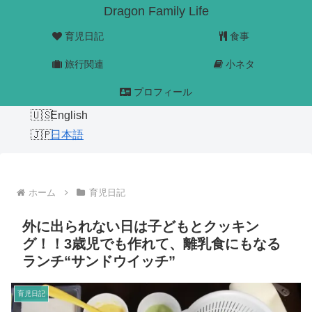
Dragon Family Life
育児日記
食事
旅行関連
小ネタ
プロフィール
English
日本語
ホーム
育児日記
外に出られない日は子どもとクッキン
グ！！3歳児でも作れて、離乳食にもなる
ランチ“サンドウイッチ”
育児日記