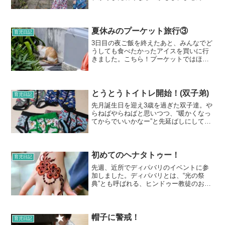
が、こうあっさり夏が過ぎると、｢今年の
夏って何したっけ？｣と思いだします。そ
んな2021年の夏を振り返ると…2021年の
夏、子どもた...
夏休みのプーケット旅行③
育児日記
3日目の夜ご飯を終えたあと、みんなでど
うしても食べたかったアイスを買いに行
きました。こちら！プーケットではほん
とによく見かけたアイスやさんです。タ
イ発祥の屋台のロールアイス屋さんらし
いです。コールド・ストーンアイスのよ
うに、アイスを冷たい石...
とうとうトイトレ開始！(双子弟)
育児日記
先月誕生日を迎え3歳を過ぎた双子達。や
らねばやらねばと思いつつ、“暖かくなっ
てからでいいかなー”と先延ばしにしてい
たトイトレを開始することとなりまし
た。最近まで、トイレを誘っても｢トイレ
ではしないよー。｣と言っていた双子達。
まぁそこまで拒否...
初めてのヘナタトゥー！
育児日記
先週、近所でディパバリのイベントに参
加しました。ディパバリとは、“光の祭
典”とも呼ばれる、ヒンドゥー教徒のお正
月のような祝日です。シンガポールに
は、ヒンドゥー教の方もたくさんいるの
で、ディパバリはシンガポールでは盛大
にいわわれるそうです！近...
帽子に警戒！
育児日記