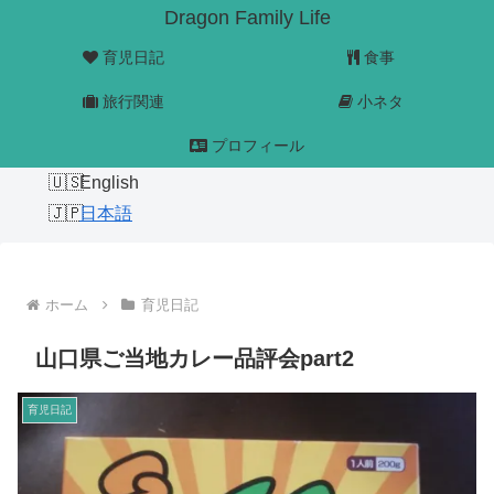
Dragon Family Life
育児日記
食事
旅行関連
小ネタ
プロフィール
English
日本語
ホーム
育児日記
山口県ご当地カレー品評会part2
育児日記