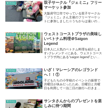
双子サークル『ジェミニ』フリー
育児日記
マーケット参加
大阪府守口市でやっている双子サークル
『ジェミニ』さん主催のフリーマーケッ
トに参加しました☆うちからは遠いので
すが、他の双子さんたちがどんな便利用
品を使ってるのかなどが、わかるかなー
と思って前から楽しみにしていました！
ウェストコーストプラザの美味し
育児日記
今回は購入のみの参加です...
いベトナム料理＠Saigon
Legend
日本人に人気のベトナム料理を紹介しま
す♪クレメンティにある、ウェストコース
トプラザ内にある“saigon legend”という
お店です。私は何度か平日利用していま
すが、大体日本人のグループと遭遇しま
す。それだけ、日本人に人気のお店なの
いざ！マレーシアのレゴランド
育児日記
かな♪...
へ！！①
子どもたちの小学校のイベントの振替で
月曜日が休みだったため、日曜日と月曜
日を利用して一泊二日の旅行へ行きまし
た♪場所は、マレーシアのジョホールバル
にある“レゴランド”！シンガポールに住む
小さい子がいる家族は、ほとんどの人が
サンタさんからのプレゼントを楽
育児日記
一度は行ったことが...
しみに待つ期間