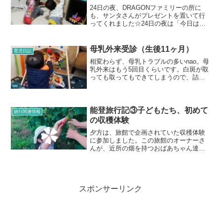
24日の夜、DRAGONファミリーの所に
も、サンタさんがプレゼントを置いて行
ってくれました☆24日の夜は「今日はな
んの日ー？」と聞いてもあんまりピンと
きていなかった娘。“今日はクリスマスイ
ブで、今日の夜にサンタさんがプレゼン
母乳外来受診（生後11ヶ月）
育児日記
トを持ってきてく...
相変わらず、母乳トラブルの多いnao。母
乳外来はもう5回目くらいです。白斑が取
っても取ってもできてしまうので、詰ま
らない限りはもう諦めて過ごしていま
す。今回は月に一度、定期的なメンテナ
ンスのため受診しました。今回は双子弟
も一緒です！つむじ2...
能登旅行記③子どもたち、初めて
旅行関連情報
の収穫体験
夕方は、旅館で企画されていた収穫体験
に参加しました。この旅館のオーナーさ
んが、近所の畑を持つおばあちゃん達と
仲良くしているそうです。そこで、その
畑に行ってその時の野菜を採らせてもら
う…というイベントです。子どもたちは
野菜の収穫をしたことがあ...
スポンサーリンク