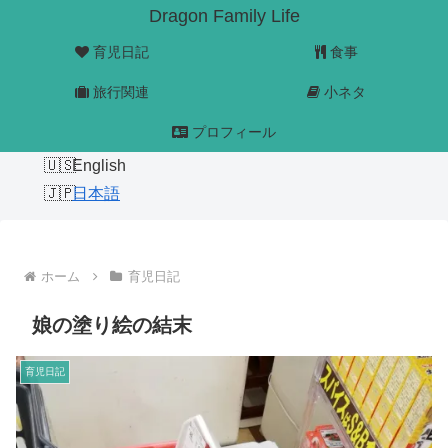
Dragon Family Life
育児日記
食事
旅行関連
小ネタ
プロフィール
English
日本語
ホーム
育児日記
娘の塗り絵の結末
育児日記