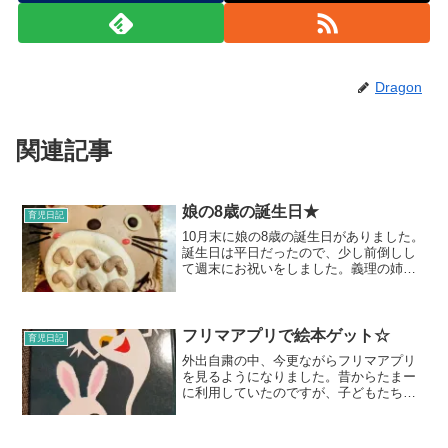
Dragon
関連記事
娘の8歳の誕生日★
育児日記
10月末に娘の8歳の誕生日がありました。
誕生日は平日だったので、少し前倒しし
て週末にお祝いをしました。義理の姉と4
歳の姪が泊まりに来てくれました。プレ
ゼントは事前に聞いており、ネットにて
購入！ 今回のプレゼントは“ぷにるん
ず”です。以前友達...
フリマアプリで絵本ゲット☆
育児日記
外出自粛の中、今更ながらフリマアプリ
を見るようになりました。昔からたまー
に利用していたのですが、子どもたちの
サイズアウトした服やグッズをいつか売
りたいなーと、とりあえず情報収集がて
らチェックしていました。でも売るとな