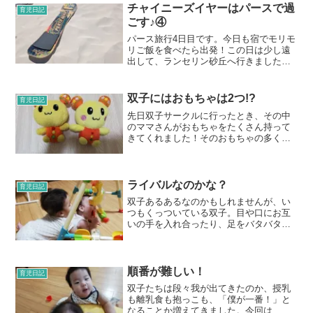
ると、写真を撮ったり文章...
チャイニーズイヤーはパースで過
育児日記
ごす♪④
パース旅行4日目です。今日も宿でモリモ
リご飯を食べたら出発！この日は少し遠
出して、ランセリン砂丘へ行きました。
Lancelin Sand Dunes（ランセリン砂丘）
は、パースから車で2時間くらいの場所に
ある巨大な砂丘です。長時間移動なの
双子にはおもちゃは2つ!?
育児日記
で...
先日双子サークルに行ったとき、その中
のママさんがおもちゃをたくさん持って
きてくれました！そのおもちゃの多くが2
つずつ！！あー、双子ってやっぱりおも
ちゃが2つなんだーとびっくり＆納得しま
した。そのママさんに聞くと、「不毛な
争いを防ぐためだよ」...
ライバルなのかな？
育児日記
双子あるあるなのかもしれませんが、い
つもくっついている双子。目や口にお互
いの手を入れ合ったり、足をバタバタさ
せて相手の顔や体をキックしたり。どれ
もわざとではないのですが危ないので離
しています。でも、何かと気づけば同じ
おもちゃで遊ぶ双子。他に...
順番が難しい！
育児日記
双子たちは段々我が出てきたのか、授乳
も離乳食も抱っこも、「僕が一番！」と
なることか増えてきました。今回は、弟