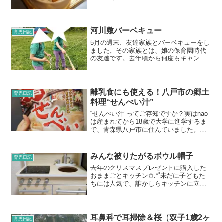
た。夜ご飯にパーティーということで、
私の両親も参加で賑やかなパーティーで
す。だいぶ前から楽しみにしていた子ど
もたち。いつも「保育園に...
河川敷バーベキュー
育児日記
5月の週末、友達家族とバーベキューをし
ました。その家族とは、娘の保育園時代
の友達です。去年頃から何度もキャンプ
やバーベキューをしているので、うちの
子どもたちはアウトドアに慣れてきまし
た。キャンプでの様子立派なテントで快
適な生活♪テント張りに...
離乳食にも使える！八戸市の郷土
育児日記
料理“せんべい汁”
“せんべい汁”ってご存知ですか？実はnao
は産まれてから18歳で大学に進学するま
で、青森県八戸市に住んでいました。そ
この郷土料理の1つに“せんべい汁”という
ものがあります。B級グルメで一時期話題
に上がることもあったようです。私の両
みんな被りたがるボウル帽子
育児日記
親も転勤で...
去年のクリスマスプレゼントに購入した
おままごとキッチン✩.*˚未だに子どもた
ちには人気で、誰かしらキッチンに立っ
て何かを作ったりドアを開け閉めして遊
んでいます！娘はしっかりキッチンとし
て遊びますが、双子はまだガチャガチャ
するだけです。 この...
耳鼻科で耳掃除＆桜（双子1歳2ヶ
育児日記