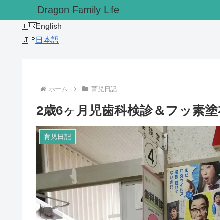
Dragon Family Life
English
日本語
ホーム
育児日記
2歳6ヶ月児歯科検診＆フッ素
育児日記