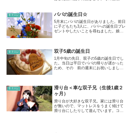
で遊んだ時のランチのお店が良かったの
で紹介です☆“イタリアンレストラン
vivo”です。生物園の北側にあり、歩いて
パパの誕生日☆
育児日記
すぐの場所です。...
5月末にパパの誕生日がありました。前日
に子どもたち3人に、パパへの誕生日プレ
ゼントやしたいことを尋ねました。娘
は、“花束を渡したい”との意見が出まし
た。理由は“いつもママには花束をプレゼ
ントに挙げているけど、パパは貰ったこ
とがないから、今回...
双子5歳の誕生日
育児日記
1月中旬の先日、双子の5歳の誕生日でし
た。当日は平日でパパの帰りが遅かった
ため、その゙前の週末にお祝いしまし
た。夜ご飯にパーティーということで、
私の両親も参加で賑やかなパーティーで
す。だいぶ前から楽しみにしていた子ど
もたち。いつも「保育園に...
滑り台＜車な双子兄（生後1歳２
育児日記
ヶ月）
滑り台が大好きな双子兄。家には滑り台
が無いので、マットレスをうまく傾けて
滑り台にしたりして遊んでいます。コロ
ナウイルスのせいで休館中ですが、子育
てサロンに行くと、滑り台ばかりして遊
んでいました。なので、先日の公園では
娘と一緒に滑り台をしまし...