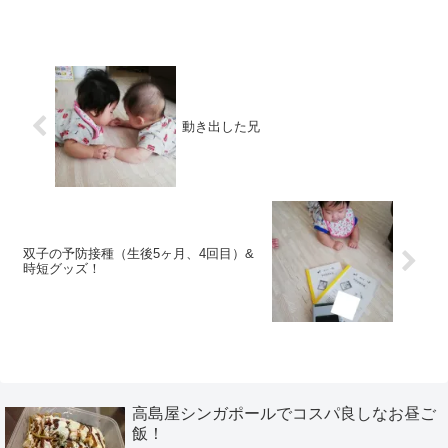
動き出した兄
双子の予防接種（生後5ヶ月、4回目）&
時短グッズ！
高島屋シンガポールでコスパ良しなお昼ご
飯！