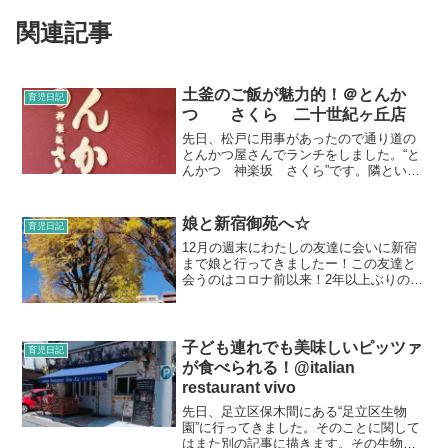
関連記事
土釜のご飯が魅力的！＠とんか
育児日記
つ さくら 二十世紀ヶ丘店
先日、松戸に用事があったので通り道の
とんかつ屋さんでランチをしました。“と
んかつ 神楽坂 さくら”です。隣という
か同じ施設内に焼肉屋の“牛角”がありま
す。入口で分かれているので、入店する
際は間違えないように。私たち家族は大
娘と新宿御苑へ☆
育児日記
人がトンカツ好きな...
12月の週末にわたしの友達に会いに新宿
まで娘と行ってきましたー！この友達と
会うのはコロナ前以来！2年以上ぶりの再
会でした☆2人の家からちょうど中間が新
宿で、子供たちも連れていくなら新宿御
苑で遊ぼうということになりました。新
宿御苑…名前は聞い...
子ども連れでも美味しいピッツァ
育児日記
が食べられる！@italian
restaurant vivo
先日、足立区保木間にある“足立区生物
園”に行ってきました。そのことに関して
はまた別の記事に描きます。その生物園