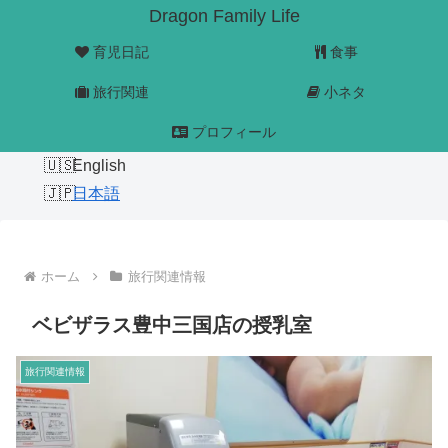
Dragon Family Life
育児日記
食事
旅行関連
小ネタ
プロフィール
English
日本語
ホーム
旅行関連情報
ベビザラス豊中三国店の授乳室
旅行関連情報