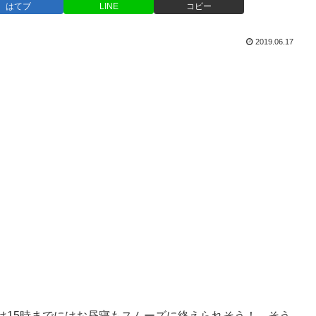
はてブ
LINE
コピー
2019.06.17
は15時までにはお昼寝もスムーズに終えられそう！…そう