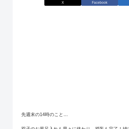
X
Facebook
先週末の14時のこと…
双子のお風呂入れも早々に終わり、授乳も完了！姉