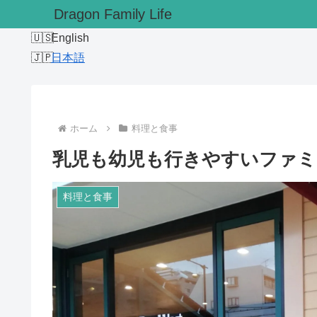
Dragon Family Life
English
日本語
ホーム
料理と食事
乳児も幼児も行きやすいファ
料理と食事