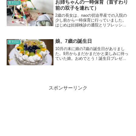
ぁでもいつものように予定より遅くな
お姉ちゃんの一時保育（首すわり
育児日記
り、9:45頃に出発...
前の双子を連れて）
2歳の長女は、naoの切迫早産での入院の
少し前から一時保育に行っていました。
はじめは妊婦検診の通院とリフレッシュ
目的で。12月からはnaoの入院のため。産
後である今も週3日ほどつかわせてもらっ
ています。出産、入院などで使う緊急一
娘、7歳の誕生日
育児日記
時保育と、主...
10月の末に娘の7歳の誕生日がありまし
た。9月からまだかまだかと楽しみに待っ
ていた娘。おめでとう！誕生日プレゼン
トとして、祖母から自転車を先に頂きま
した。ほんとは、入学祝いの予定でした
が、欲しい自転車に身長が微妙に足り
ず、先延ばししていたら...
スポンサーリンク