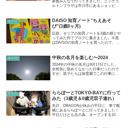
家族みんなで行ってきました。ニッケコ
ルトンプラザは市川市にあるショッピン
グモールで、ここの室内遊び場で遊んだ
り、大きなトイザらスで買い物をしたり
と、何度か利用しているモールです。シ
DAISO 知育ノート“ちえあそ
育児日記
ョッピングモールって週末...
び”(3歳8ヶ月)
以前、セリアの知育ノートを3歳の娘とや
ってみた件でブログに書きました。今度
はDAISOの知育ノートを買ったので、そ
ちらも書きたいと思います！知育ノート
はまだ娘は1人では遊べないので、私と一
緒にやります。でも、平日はそんな余裕
中秋の名月を楽しむ〜2024
育児日記
はないので週末に...
2024年の中秋の名月は9月17日でした。
全然気に留めてなかった行事だったので
すが、双子たちは保育園でこの行事につ
いてバッチリ勉強していたようです。給
食では、可愛いうさぎさんの乗ったカレ
ーがでたり、お月さまの歌を歌ったりし
たそうです。帰り道...
ららぽーとTOKYO-BAYに行って
育児日記
みた（3歳児＆0歳児双子連れ）
先日、DRAGONが休みの平日に、車で船
橋にあるららぽーとに行ってきました！
平日だけども念の為、オープンする10時
過ぎには着いておきたいねーというざっ
くりとした計画で、朝から準備開始！ま