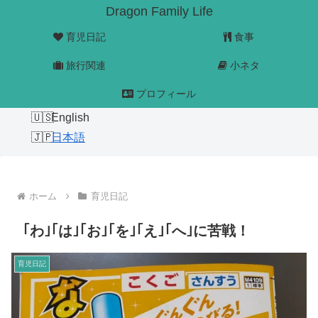
Dragon Family Life
育児日記
食事
旅行関連
小ネタ
プロフィール
English
日本語
ホーム
育児日記
｢わ｣｢は｣｢お｣｢を｣｢え｣｢へ｣に苦戦！
育児日記