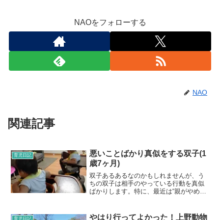
NAOをフォローする
NAO
関連記事
悪いことばかり真似をする双子(1
育児日記
歳7ヶ月)
双子あるあるなのかもしれませんが、う
ちの双子は相手のやっている行動を真似
ばかりします。特に、最近は“親がやめて
欲しいこと”の真似が目立つ！！1人が悪
いことをして注意されていると、もう1人
も絶対同じことをするんですよね。怒ら
やはり行ってよかった！上野動物
育児日記