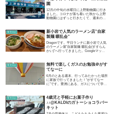
れたいのか？はたま...
園
12月の中旬の水曜日に上野動物園に行き
ました。コロナが落ち着いた秋から上野
動物園にはずっと行きたくて、週末の予
約をなんとか取ろうと頑張っていました
がなかなか取れず。なので、平日に休み
を取って行ってきましたー！今回は車で
新小岩で人気のラーメン店”自家
育児日記
行きました。10時から...
製麺 啜乱会”
Dragonです。平日ランチに新小岩で人気
のラーメン屋”自家製麺 啜乱会(すすらん
かい)”へ行ってきました。Googleマップ
での評価高く、食べログでも★3.5と人気
のラーメン屋のようです。
無料で楽しくガスのお勉強＠がす
育児日記
てなーに
6月のとある週末、行ってみたかった場所
に家族で行ってきました！“がすてなー
に”です。豊洲にある、ガスについて学ぶ
施設です。暮らしを支えるエネルギーに
ついて学んだり、ガスの歴史や現在の仕
組みを知ることができます。入館料が無
4歳児と手軽にお菓子作り
育児日記
料だけど充実した施設...
♪♪@KALDIのガトーショコラバー
キット
7月の四連休は、こどもたちみんな風邪ひ