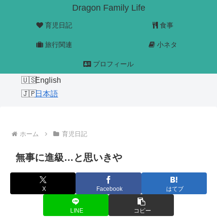
Dragon Family Life
育児日記
食事
旅行関連
小ネタ
プロフィール
English
日本語
ホーム
育児日記
無事に進級…と思いきや
X
Facebook
はてブ
LINE
コピー