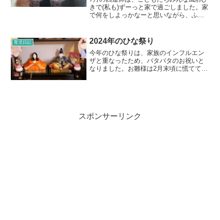
きで(私も)ずーっと家で過ごしました。家
で何をしよっかなーと思いながら、ふと
パントリーを見たら、今年のバレンタイ
ン用に買っていたお菓子キットがまだ残
ってた！！賞味期限を見るとまだセー
2024年のひな祭り
育児日記
フ！(でももうギリギ...
今年のひな祭りは、家族のインフルエン
ザと重なったため、バタバタのお祝いと
なりました。お雛様は2月末頃に慌てて出
しました。双子兄だけ、「怖いから出さ
なくていいよー」なんて言っていたので
すが、出す頃にちょうどインフルエンザ
となり寝室に引きこもっ...
スポンサーリンク