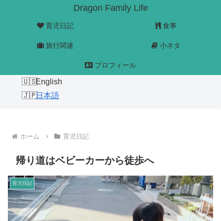
Dragon Family Life
育児日記
食事
旅行関連
小ネタ
プロフィール
English
日本語
ホーム
育児日記
帰り道はベビーカーから徒歩へ
育児日記