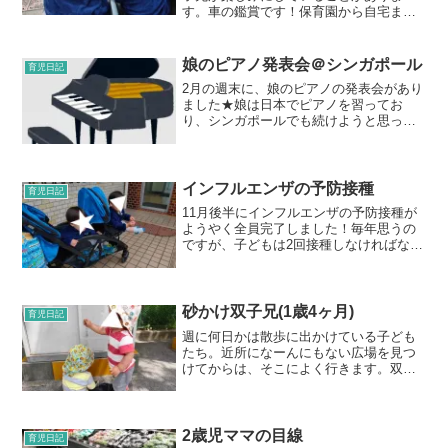
す。車の鑑賞です！保育園から自宅まで
の道は住宅街が多く、大通りはほとんど
ありません。それに、双子ベビーカー＆
娘なので危ないため、今までは極力避け
娘のピアノ発表会＠シンガポール
育児日記
て通っていました。でも、車...
2月の週末に、娘のピアノの発表会があり
ました★娘は日本でピアノを習ってお
り、シンガポールでも続けようと思って
いたのですが、なかなかよい教室が見つ
からず。知り合いに紹介していただき、6
月頃から日本語の話せる先生のいるピア
ノ教室に通いだしました...
インフルエンザの予防接種
育児日記
11月後半にインフルエンザの予防接種が
ようやく全員完了しました！毎年思うの
ですが、子どもは2回接種しなければなら
ないので、大変だし可哀想ですよね。そ
して、高い。。去年は双子たちを含めて
家族5人が予防接種をしました。たまたま
少し車で行った病院...
砂かけ双子兄(1歳4ヶ月)
育児日記
週に何日かは散歩に出かけている子ども
たち。近所になーんにもない広場を見つ
けてからは、そこによく行きます。双子
達は外にある物なんでもがおもちゃ！好
奇心いっぱいで遊んでいます！！以前ブ
ログに書いた時は、砂を食べるのは双子
弟だけと書きましたが、あ...
2歳児ママの目線
育児日記