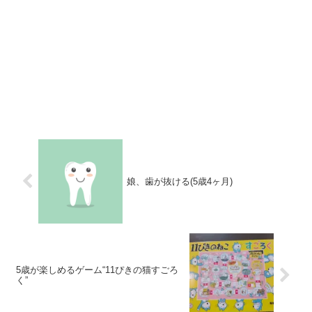
娘、歯が抜ける(5歳4ヶ月)
5歳が楽しめるゲーム“11ぴきの猫すごろ
く”