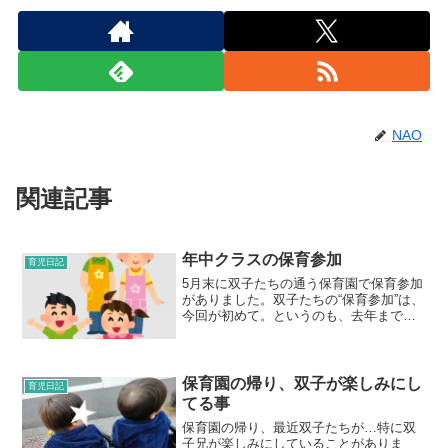
NAO
関連記事
年中クラスの保育参加
育児日記
5月末に双子たちの通う保育園で保育参加
がありました。双子たちの“保育参加”は、
今回が初めて。というのも、去年まで
は“保育参観”で、バレないように影でこっ
そり双子たちの様子を覗き見るだけでし
た。年中からは保育参加になり、私たち
も一緒に教室やホ...
保育園の帰り、双子が楽しみにし
育児日記
てる事
保育園の帰り、最近双子たちが…特に双
子兄が楽しみにしていることがありま