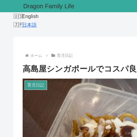
Dragon Family Life
English
日本語
ホーム
育児日記
高島屋シンガポールでコスパ良
育児日記