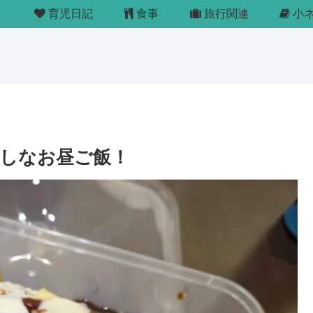
育児日記
食事
旅行関連
小
しなお昼ご飯！