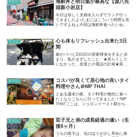
海鮮丼と明日葉が最高な【源八先
育児日記
頭新小岩店】
今日は珍しく夫婦水入らずでランチ行っ
てきましたよ♪たまにはこういう時間も良
いですよねぇ今回は海鮮丼食べたいね
ぇ、ということで、NAOがインスタで目
星をつけていた【源八先頭新小岩店】
へ。駅からも徒歩5分くらいの好立地な場
心も体もリフレッシュ出来た3日
育児日記
所です。ホームページを...
間
娘がパパと2泊3日の実家帰省をすると決
まり、私がまずしたこと。★長らくして
いなかった、友達との電話の計画★双子
を連れて行けそうな整骨院、マッサージ
に行く計画★今まで見てみぬふりをして
きた家事の計画（笑）です。娘やDragon
コスパが良くて居心地の良いタイ
育児日記
がいないというこ...
料理やさん＠MP THAI
とある週末の夜、タイ料理が無性に食べ
たくなりこちらに行ってきました！“MP
THAI”ここは、ジュロンイースト駅から徒
歩10分くらいある“Vision Exchangeとい
うオフィスビルの中にあります。初めて
入る建物でしたが、たくさんご飯や...
双子兄と弟の成長経過の違い（生
育児日記
後8ヶ月）
うちの双子は、兄のほうが少し早めに身