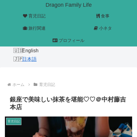
Dragon Family Life
育児日記
食事
旅行関連
小ネタ
プロフィール
English
日本語
ホーム
育児日記
銀座で美味しい抹茶を堪能♡♡＠中村藤吉
本店
育児日記