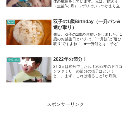
体の成長をしています。兄は、寝返り
（生後3ヶ月）→ずりばい→つかまり立ち
→伝い歩き（生後8ヶ月現在）という流れ
です。一般的な成長より少し早めな印象
です。歯も弟より早く生えてきていて、
双子の1歳Birthday（一升パン&
Meal
今は上に4本、下に2本...
選び取り）
先日、双子の1歳のお祝いをしました。1
歳のお誕生日といえば、“一升餅”と“選び
取り”ですよね！ ★一升餅とは…子ども
の1歳の誕生日を祝い、健やかな成長を願
う伝統行事のことです。子どもに背負わ
せる一升餅は、一升（約1.8kg）のもち米
2022年の節分！
育児日記
を餅に...
2月3日は節分でしたね！2022年のドラゴ
ンファミリーの節分の様子はという
と…。まず、これは遡ること1か月前。保
育園に獅子舞がやって来ました。獅子舞
というものについて、事前に動画を見せ
ていたので、双子達は保育園ではそれは
それは怖がっていたそ...
スポンサーリンク