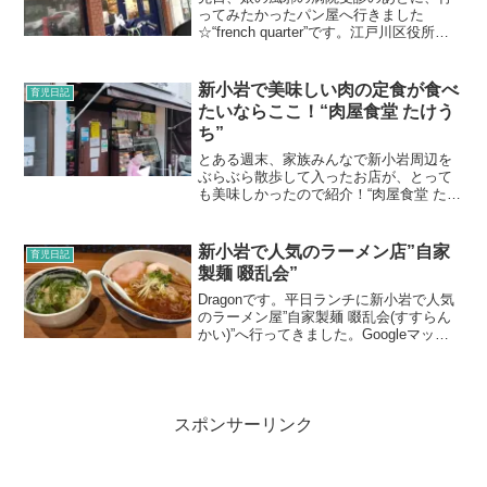
ってみたかったパン屋へ行きました
☆“french quarter”です。江戸川区役所の
向かいにあります。娘は相変わらずおで
かけにぬいぐるみを連れて行くのがハマ
りごと。今日もくまさんを連れ添って、
新小岩で美味しい肉の定食が食べ
育児日記
「ここ来た...
たいならここ！“肉屋食堂 たけう
ち”
とある週末、家族みんなで新小岩周辺を
ぶらぶら散歩して入ったお店が、とって
も美味しかったので紹介！“肉屋食堂 たけ
うち”です。新小岩のルミエール商店街を
少し外れた辺りにあります。店の前で、
コロッケやトンカツ、お惣菜を売ってい
新小岩で人気のラーメン店”自家
育児日記
ます。ランチ時間だ...
製麺 啜乱会”
Dragonです。平日ランチに新小岩で人気
のラーメン屋”自家製麺 啜乱会(すすらん
かい)”へ行ってきました。Googleマップ
での評価高く、食べログでも★3.5と人気
のラーメン屋のようです。
スポンサーリンク