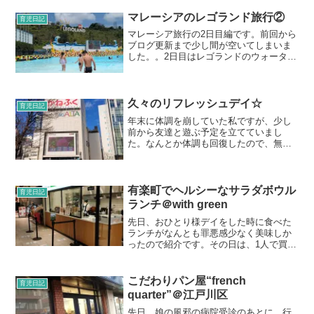
マレーシアのレゴランド旅行②
育児日記
マレーシア旅行の2日目編です。前回から
ブログ更新まで少し間が空いてしまいま
した。。2日目はレゴランドのウォーター
パークへ。泊まった宿はレゴランドから
車で5分程度なのでオープン時間のぎりぎ
りに出発しました。ほぼオープンと同時
に行きましたので、...
久々のリフレッシュデイ☆
育児日記
年末に体調を崩していた私ですが、少し
前から友達と遊ぶ予定を立てていまし
た。なんとか体調も回復したので、無事
に予定を決行することが出来ました！も
うね、それまでの子どもやドラゴンの体
調不良で私の体力と精神はボロボロでし
た。その前から色々と気を揉...
有楽町でヘルシーなサラダボウル
育児日記
ランチ＠with green
先日、おひとり様デイをした時に食べた
ランチがなんとも罪悪感少なく美味しか
ったので紹介です。その日は、1人で買い
物を満喫していたのでうっかりお昼ご飯
が遅くなりまして。こんな時間にガッツ
リ食べてもなーと迷っていたところにち
こだわりパン屋“french
育児日記
ょうど良い店を発見しま...
quarter”＠江戸川区
先日、娘の風邪の病院受診のあとに、行