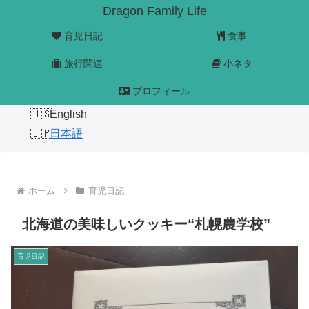
Dragon Family Life
育児日記
食事
旅行関連
小ネタ
プロフィール
English
日本語
ホーム
育児日記
北海道の美味しいクッキー“札幌農学校”
育児日記