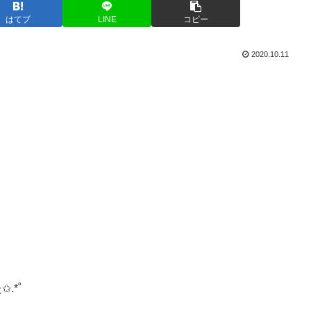
はてブ
LINE
コピー
2020.10.11
.*˚