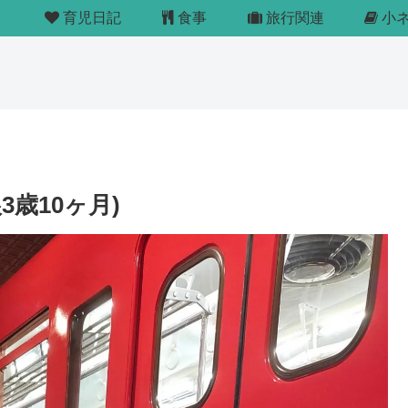
育児日記
食事
旅行関連
小
歳10ヶ月)