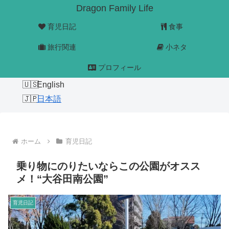
Dragon Family Life
育児日記
食事
旅行関連
小ネタ
プロフィール
English
日本語
ホーム
育児日記
乗り物にのりたいならこの公園がオスス
メ！“大谷田南公園”
育児日記