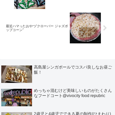
最近ハマったおやつ“クローバー ジャズポ
ップコーン”
高島屋シンガポールでコスパ良しなお昼ご
飯！
めっちゃ混むけど美味しいものがたくさん
なフードコート@vivocity food repubric
2歳児と4歳児でできる夏の制作(ひまわり)