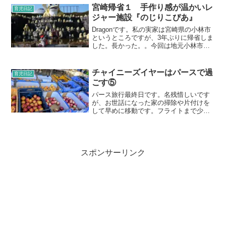
べるのでベビーフードは...
宮崎帰省１ 手作り感が温かいレ
育児日記
ジャー施設『のじりこぴあ』
Dragonです。私の実家は宮崎県の小林市
というところですが、3年ぶりに帰省しま
した。長かった。。今回は地元小林市か
ら行ける観光スポット「のじりこぴあ」
についてご紹介します♪実家から車で30分
ほどいったところに野尻町という町があ
チャイニーズイヤーはパースで過
育児日記
るんですが、...
ごす⑤
パース旅行最終日です。名残惜しいです
が、お世話になった家の掃除や片付けを
して早めに移動です。フライトまで少し
時間があったので、行ってみたかったフ
ァーマーズマーケットへ行きました。パ
ースでは大体週末あたりの朝に色んな所
でファーマーズマーケット...
スポンサーリンク