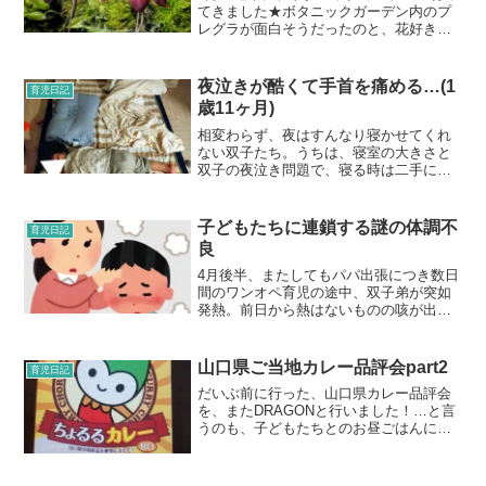
てきました★ボタニックガーデン内のプ
レグラが面白そうだったのと、花好きの
母が園内にある“ナショナル・オーキッ
ド・ガーデン（National Orchid
Garden）”で色んな蘭の花を見て喜ぶかな
夜泣きが酷くて手首を痛める…(1
育児日記
と思...
歳11ヶ月)
相変わらず、夜はすんなり寝かせてくれ
ない双子たち。うちは、寝室の大きさと
双子の夜泣き問題で、寝る時は二手に分
かれて寝ます。私は娘と双子のどちら
か。ドラゴンは双子のどちらか。この、“
どちらか”と言うのは、“ 夜泣きが続いて
子どもたちに連鎖する謎の体調不
育児日記
いる方”という事で...
良
4月後半、またしてもパパ出張につき数日
間のワンオペ育児の途中、双子弟が突如
発熱。前日から熱はないものの咳が出て
いて、どうしたものか迷いながら保育園
へ連れていきましたが、お昼寝頃に発熱
して電話がかかってきました。双子兄も
山口県ご当地カレー品評会part2
育児日記
咳が出始めたとのことで...
だいぶ前に行った、山口県カレー品評会
を、またDRAGONと行いました！…と言
うのも、子どもたちとのお昼ごはんに、
バタバタして準備をする時間が無かった
のです。子どもたちもみーんなレトル
ト。双子に関しては、毎日すごい量を食