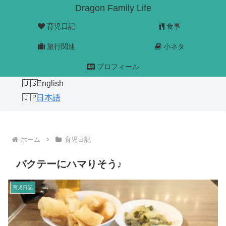
Dragon Family Life
育児日記
食事
旅行関連
小ネタ
プロフィール
English
日本語
ホーム
育児日記
バクテーにハマりそう♪
育児日記