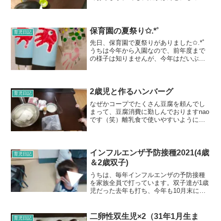
り者になってきていて、とても助かって
います。 おやつの時間…お昼寝明けは大
体ぐずっグズの子どもたち。すっきりた
っぷり寝られたら、...
保育園の夏祭り✩.*˚
育児日記
先日、保育園で夏祭りがありました✩.*˚
うちは今年から入園なので、前年度まで
の様子は知りませんが、今年はだいぶ縮
小されて行われたようです。本当は保護
者も参加できるイベントなんだとか。相
変わらず、「保育園行きたくないー」と
言っている娘が、「今...
2歳児と作るハンバーグ
育児日記
なぜかコープでたくさん豆腐を頼んでし
まって、豆腐消費に勤しんでおりますnao
です（笑）離乳食で使いやすいように絹
ごし豆腐を頼んでいたので、私のレパー
トリーでは、大人は冷奴ばかり。そこ
で、豆腐たっぷりのハンバーグにしよ
う！と思いたち、ネットで...
インフルエンザ予防接種2021(4歳
育児日記
＆2歳双子)
うちは、毎年インフルエンザの予防接種
を家族全員で打っています。双子達が1歳
児だった去年も打ち、今年も10月末に接
種してきました。今年はコロナの関係
で、インフルエンザが重症化する可能性
があるとかないとか…。なんだか怖く感
二卵性双生児×2（31年1月生ま
育児日記