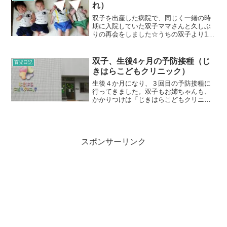
じるニュースを見たので...
れ）
双子を出産した病院で、同じく一緒の時
期に入院していた双子ママさんと久しぶ
りの再会をしました☆うちの双子より10
日ほどあとに産まれた双子君たちです。
入院していた総合病院は豊中市だけでな
く結構広い範囲のハイリスク妊婦や多胎
双子、生後4ヶ月の予防接種（じ
育児日記
児妊婦、外国人妊婦の受...
きはらこどもクリニック）
生後４か月になり、３回目の予防接種に
行ってきました。双子もお姉ちゃんも、
かかりつけは「じきはらこどもクリニッ
ク」です。私の周りのママたちもたくさ
んここを利用しています。お姉ちゃんの
時もそうでしたが、双子のときはさら
に、ここのスタッフさんの行...
スポンサーリンク