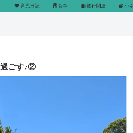
育児日記
食事
旅行関連
小
過ごす♪②