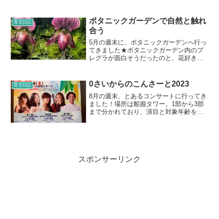
す。そうやって、毎年冬にブーブー言っ
てるnaoを見かねてか、DRAGONが先日
の誕生日にプレ...
ボタニックガーデンで自然と触れ
育児日記
合う
5月の週末に、ボタニックガーデンへ行っ
てきました★ボタニックガーデン内のプ
レグラが面白そうだったのと、花好きの
母が園内にある“ナショナル・オーキッ
ド・ガーデン（National Orchid
Garden）”で色んな蘭の花を見て喜ぶかな
0さいからのこんさーと2023
育児日記
と思...
8月の週末、とあるコンサートに行ってき
ました！場所は船掘タワー。1部から3部
まで分かれており、演目と対象年齢をみ
ると、うちの子たちには2部が良さそうだ
ったので、そちらを予約しました。1週間
ほど前に予約した時は、2部、3部は空い
ていましたが、...
スポンサーリンク