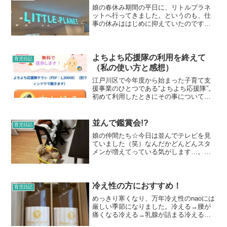
娘の春休み期間の平日に、リトルプラネ
ットへ行ってきました。というのも、仕
事の休みははじめに抑えていたのですが
残念ながらその日は雨。室内で楽しめそ
うなところ…として見つけたのがリトル
プラネットでした。特に松戸店が口コミ
が良かったためそちらに行...
よちよち応援隊の利用を終えて
育児日記
（私の使い方と感想）
江戸川区で今年度から始まった子育て支
援事業のひとつである“よちよち応援隊”。
初めて利用したときにその事についてブ
ロクに書きました。その後も色々なサポ
ートを受け、1歳になる前日に、サポート
をきれいに使い終わりました。よちよち
並んで鑑賞会!?
育児日記
応援隊は、0歳の子...
娘の仲間たち☆今日は並んでテレビを見
ていました（笑）なんだかどんどんスタ
メンが増えてっている気がします…。片
付けるのもしてほしいんですが…
冷え性の方におすすめ！
育児日記
めっきり寒くなり、万年冷え性のnaoには
厳しい季節になりました。冷える→腰が
痛くなる冷える→乳腺が詰まる冷える→
肩がこるほんと、冷え性はいい事なしで