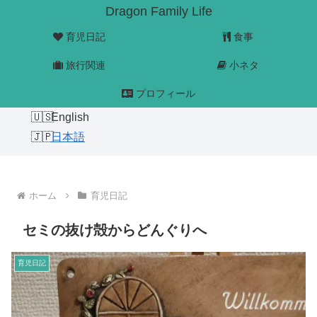
Dragon Family Life
育児日記
食事
旅行関連
小ネタ
プロフィール
English
日本語
ホーム
育児日記
セミの抜け殻からどんぐりへ
育児日記