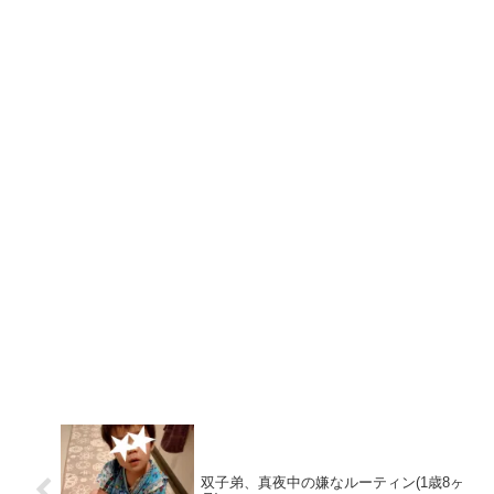
双子弟、真夜中の嫌なルーティン(1歳8ヶ